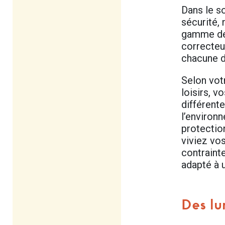
Dans le s
sécurité,
gamme de
correcteu
chacune d
Selon vot
loisirs, v
différent
l’environ
protectio
viviez vo
contraint
adapté à u
Des lu