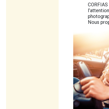
CORFIAS O
l’attentio
photograp
Nous prop