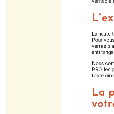
véritable
L’ex
La haute t
Pour vous
verres bl
anti tanga
Nous comp
PRO, les 
toute cir
La p
votr