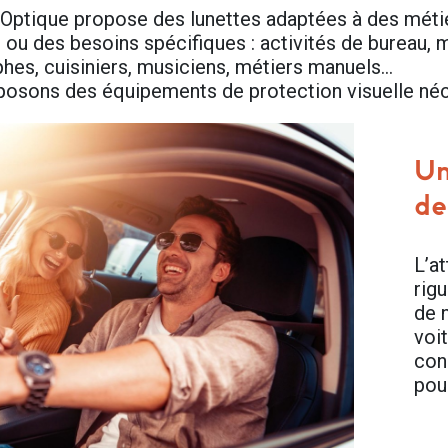
ptique propose des lunettes adaptées à des métier
n ou des besoins spécifiques : activités de bureau, 
hes, cuisiniers, musiciens, métiers manuels…
osons des équipements de protection visuelle néce
Un
de
L’at
rig
de n
voi
con
pou