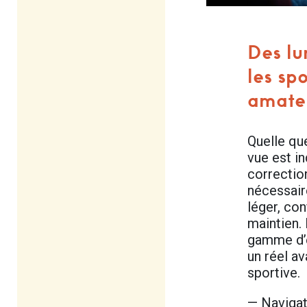
Des lu
les spo
amate
Quelle que
vue est in
correction
nécessair
léger, con
maintien.
gamme d’
un réel a
sportive.
— Navigat