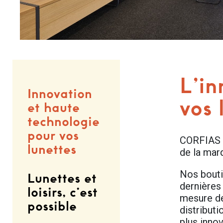
L’in
Innovation
vos 
et haute
technologie
pour vos
CORFIAS Op
lunettes
de la mar
Nos bouti
Lunettes et
dernières 
loisirs, c’est
mesure de
possible
distribut
plus inno