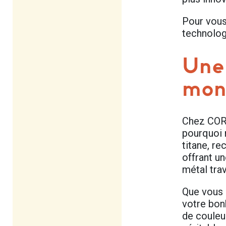
Pour vous
technolog
Une 
mont
Chez CORF
pourquoi 
titane, r
offrant u
métal tra
Que vous 
votre bonh
de couleu