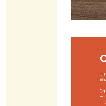
C
Un 
ima
On
— u
— u