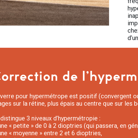
fré
hyp
ina
imp
che
d’u
orrection de l’hyperm
verre pour hypermétrope est positif (convergent o
ges sur la rétine, plus épais au centre que sur les b
 distingue 3 niveaux d’hypermétropie :
ne « petite » de 0 à 2 dioptries (qui passera, en gé
ne « moyenne » entre 2 et 6 dioptries,