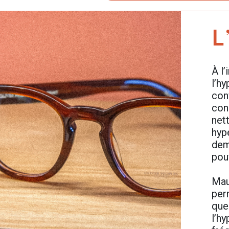
L
À l
l’h
con
con
nett
hyp
dem
pou
Maux
per
que
l’h