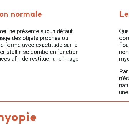
ion normale
Le
’œil ne présente aucun défaut
Qua
’image des objets proches ou
corr
se forme avec exactitude sur la
flo
 cristallin se bombe en fonction
nom
nces afin de restituer une image
myo
Par 
n’éc
natu
une
myopie