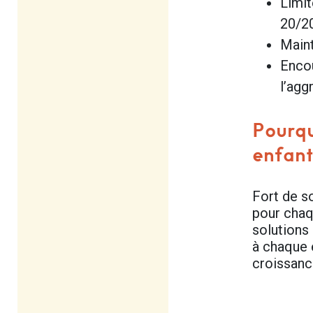
Limit
20/2
Maint
Encou
l’agg
Pourqu
enfant
Fort de s
pour chaq
solutions
à chaque 
croissanc