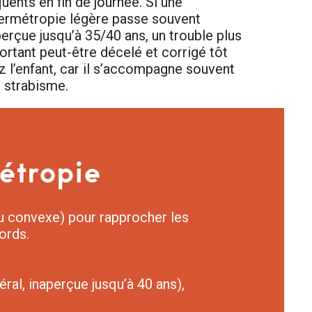
quents en fin de journée. Si une
ermétropie légère passe souvent
perçue jusqu’à 35/40 ans, un trouble plus
ortant peut-être décelé et corrigé tôt
z l’enfant, car il s’accompagne souvent
n strabisme.
étropie
u convexe) pour rapprocher les
ords.
néral, inaperçue jusqu’à 40 ans),