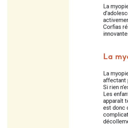
La myopie
d’adolesc
activemen
Corfias ré
innovante
La myo
La myopie 
affectant 
Si rien n’
Les enfan
apparaît t
est donc c
complicat
décolleme