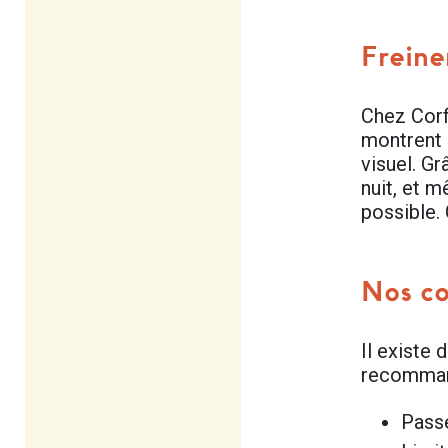
Freine
Chez Corf
montrent 
visuel. Gr
nuit, et m
possible. 
Nos co
Il existe 
recomman
Passe