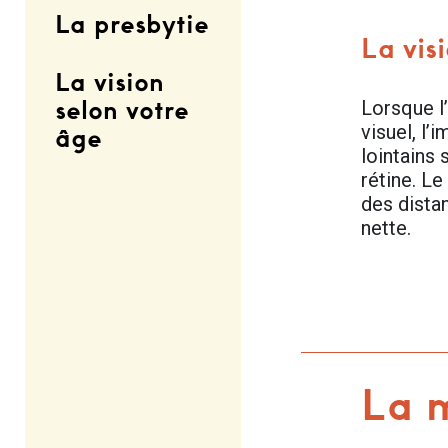
La presbytie
La vis
La vision
selon votre
Lorsque l
visuel, l
âge
lointains 
rétine. Le
des dista
nette.
La 